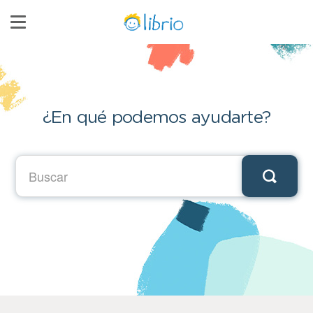
Toggle
Navigation
Página Principal
Contacto
¿En qué podemos ayudarte?
Ir a librio.com