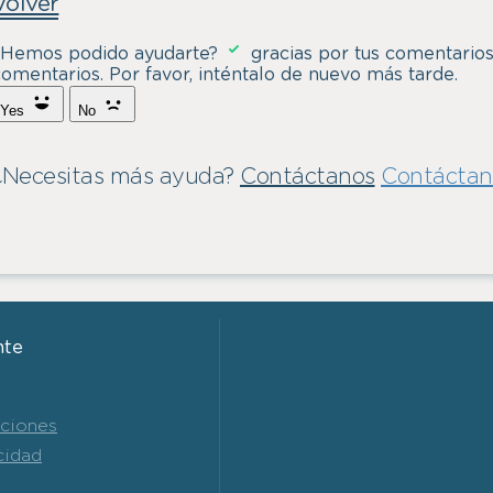
Volver
¿Hemos podido ayudarte?
gracias por tus comentario
omentarios. Por favor, inténtalo de nuevo más tarde.
Yes
No
¿Necesitas más ayuda?
Contáctanos
Contáctan
nte
iciones
cidad