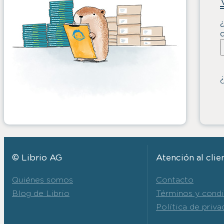
c
© Librio AG
Atención al clie
Quiénes somos
Contacto
Blog de Librio
Términos y cond
Política de priva