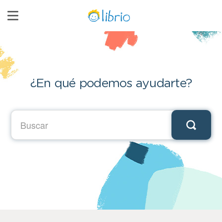
Toggle
Navigation
Página Principal
Contacto
¿En qué podemos ayudarte?
Ir a librio.com